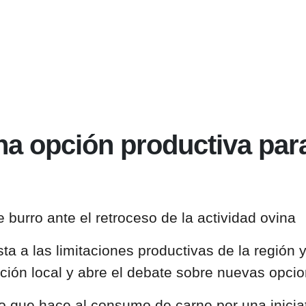
una opción productiva par
e burro
ante el retroceso de la actividad ovina
sta a las
limitaciones productivas de la región
y
ación local y abre el debate sobre nuevas opci
o que hace al consumo de carne por una inicia