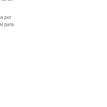
sa por
al para