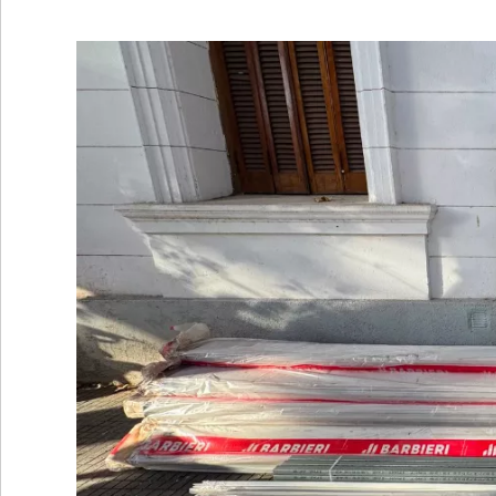
•
REGIONALES
•
ESPECTÁCULOS
•
INTERNACIONALES
• SUPLEMENTOS
• SERVICIOS
• RADIOS EN VIVO