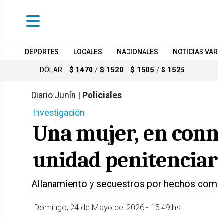
DEPORTES
LOCALES
NACIONALES
NOTICIAS VAR
•
DEPORTES
DÓLAR
$ 1470
/
$ 1520
$ 1505
/
$ 1525
•
LOCALES
Diario Junín |
Policiales
445
Investigación
•
NACIONALES
Una mujer, en conn
•
NOTICIAS
unidad penitenciari
VARIAS
•
Allanamiento y secuestros por hechos com
POLICIALES
Domingo, 24 de Mayo del 2026 - 15:49 hs.
•
PROVINCIALES