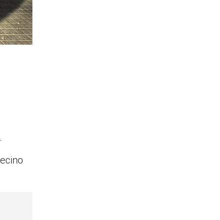
.
vecino