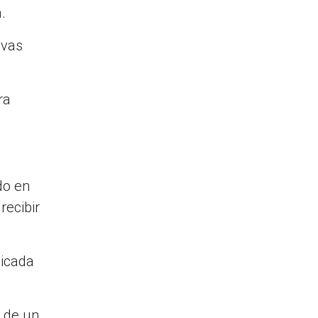
.
evas
ra
do en
recibir
bicada
o de un