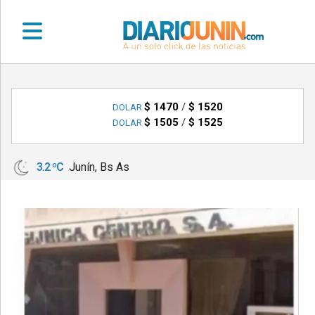
•
DEPORTES
$ 1470
/
$ 1520
DOLAR
$ 1505
/
$ 1525
DOLAR
•
LOCALES
3.2 ºC
Junín, Bs As
•
NACIONALES
•
NOTICIAS
VARIAS
•
POLICIALES
•