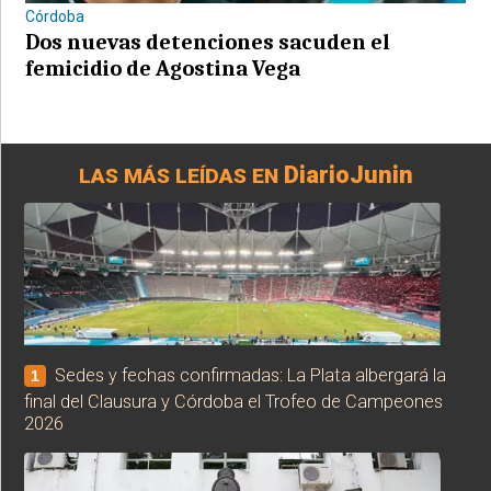
Córdoba
Dos nuevas detenciones sacuden el
femicidio de Agostina Vega
DiarioJunin
LAS MÁS LEÍDAS EN
Sedes y fechas confirmadas: La Plata albergará la
1
final del Clausura y Córdoba el Trofeo de Campeones
2026