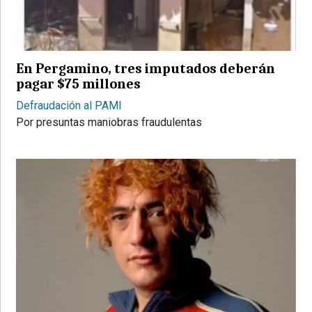
PROVINCIALES
•
REGIONALES
En Pergamino, tres imputados deberán
•
pagar $75 millones
ESPECTÁCULOS
Defraudación al PAMI
•
Por presuntas maniobras fraudulentas
INTERNACIONALES
• SUPLEMENTOS
• SERVICIOS
• RADIOS EN VIVO