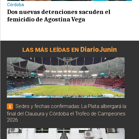
Córdoba
Dos nuevas detenciones sacuden el
femicidio de Agostina Vega
DiarioJunin
LAS MÁS LEÍDAS EN
Sedes y fechas confirmadas: La Plata albergará la
1
final del Clausura y Córdoba el Trofeo de Campeones
2026