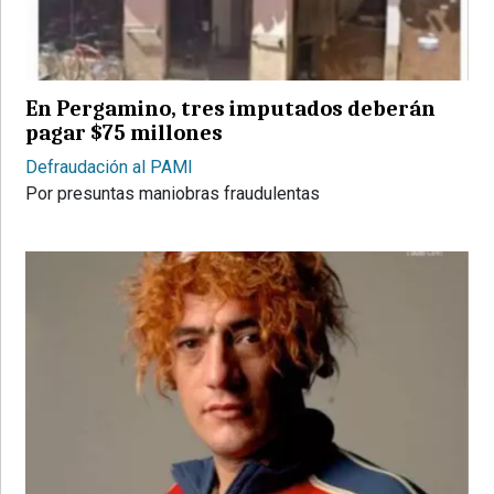
PROVINCIALES
•
REGIONALES
En Pergamino, tres imputados deberán
•
pagar $75 millones
ESPECTÁCULOS
Defraudación al PAMI
•
Por presuntas maniobras fraudulentas
INTERNACIONALES
• SUPLEMENTOS
• SERVICIOS
• RADIOS EN VIVO