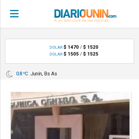
•
DEPORTES
$ 1470
/
$ 1520
DOLAR
$ 1505
/
$ 1525
DOLAR
•
LOCALES
0.8 ºC
Junín, Bs As
•
NACIONALES
•
NOTICIAS
VARIAS
•
POLICIALES
•