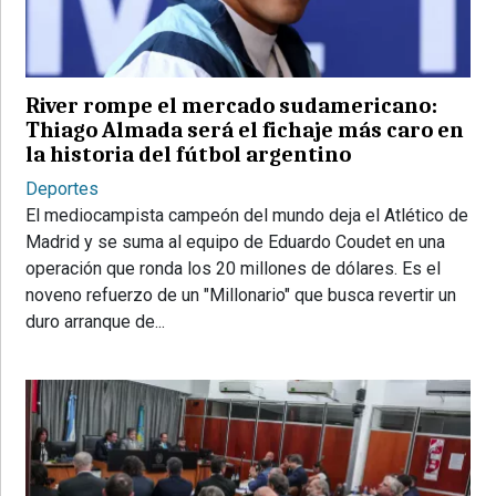
PROVINCIALES
•
REGIONALES
River rompe el mercado sudamericano:
•
Thiago Almada será el fichaje más caro en
ESPECTÁCULOS
la historia del fútbol argentino
•
Deportes
INTERNACIONALES
El mediocampista campeón del mundo deja el Atlético de
Madrid y se suma al equipo de Eduardo Coudet en una
• SUPLEMENTOS
operación que ronda los 20 millones de dólares. Es el
• SERVICIOS
noveno refuerzo de un "Millonario" que busca revertir un
duro arranque de...
• RADIOS EN VIVO