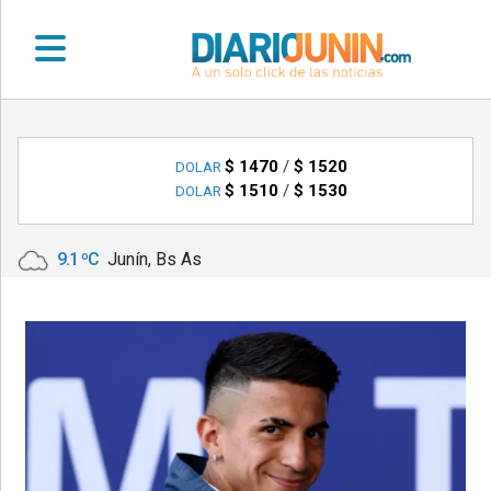
•
DEPORTES
$ 1470
/
$ 1520
DOLAR
$ 1510
/
$ 1530
DOLAR
•
LOCALES
9.1 ºC
Junín, Bs As
•
NACIONALES
•
NOTICIAS
VARIAS
•
POLICIALES
•