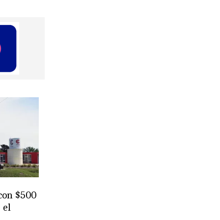
 con $500
 el