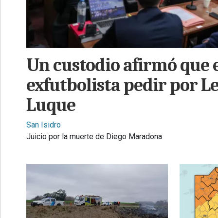
•
REGIONALES
•
ESPECTÁCULOS
Un custodio afirmó que 
•
exfutbolista pedir por L
INTERNACIONALES
Luque
• SUPLEMENTOS
• SERVICIOS
San Isidro
Juicio por la muerte de Diego Maradona
• RADIOS EN VIVO