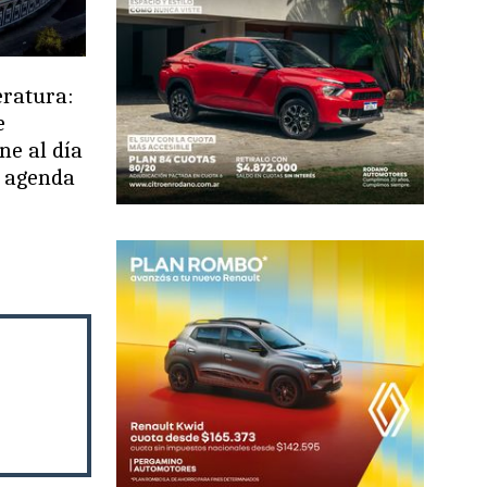
eratura:
e
ne al día
u agenda