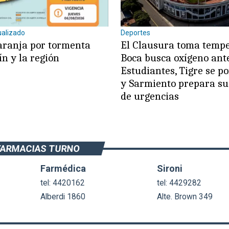
ualizado
Deportes
aranja por tormenta
El Clausura toma temp
ín y la región
Boca busca oxígeno ant
Estudiantes, Tigre se po
y Sarmiento prepara s
de urgencias
FARMACIAS TURNO
Farmédica
Sironi
tel: 4420162
tel: 4429282
Alberdi 1860
Alte. Brown 349