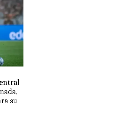
Central
rnada,
ra su