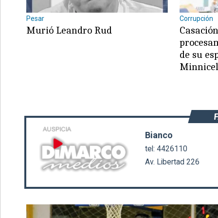
Pesar
Corrupción
Murió Leandro Rud
Casación
procesam
de su es
©2007/2026
Minnicel
Bianco
tel: 4426110
Av. Libertad 226