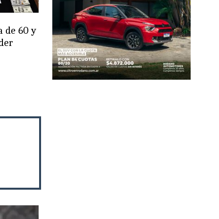
a de 60 y
der