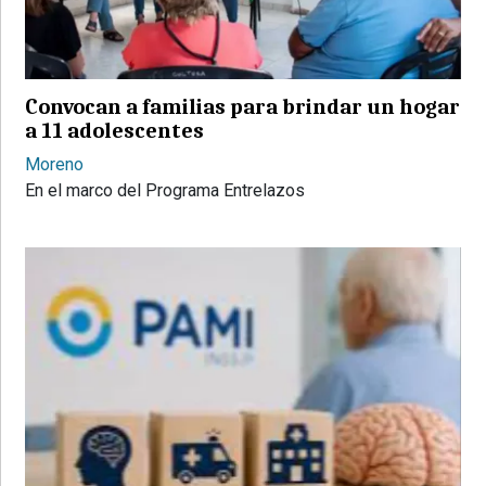
PROVINCIALES
•
REGIONALES
Convocan a familias para brindar un hogar
•
a 11 adolescentes
ESPECTÁCULOS
Moreno
•
En el marco del Programa Entrelazos
INTERNACIONALES
• SUPLEMENTOS
• SERVICIOS
• RADIOS EN VIVO