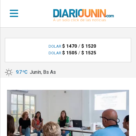
•
DEPORTES
$ 1470
/
$ 1520
DOLAR
$ 1505
/
$ 1525
DOLAR
•
LOCALES
9.7 ºC
Junín, Bs As
•
NACIONALES
•
NOTICIAS
VARIAS
•
POLICIALES
•