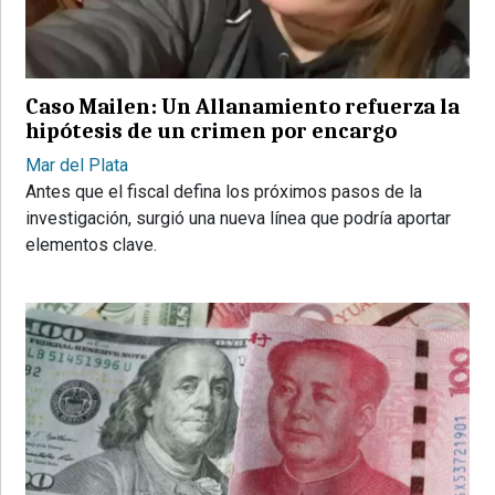
PROVINCIALES
•
REGIONALES
Caso Mailen: Un Allanamiento refuerza la
•
hipótesis de un crimen por encargo
ESPECTÁCULOS
Mar del Plata
•
Antes que el fiscal defina los próximos pasos de la
INTERNACIONALES
investigación, surgió una nueva línea que podría aportar
• SUPLEMENTOS
elementos clave.
• SERVICIOS
• RADIOS EN VIVO