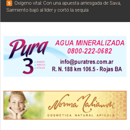
Oxígeno vital: Con una apuesta arriesgada de Sava,
5
Sarmiento bajó al líder y cortó la sequía