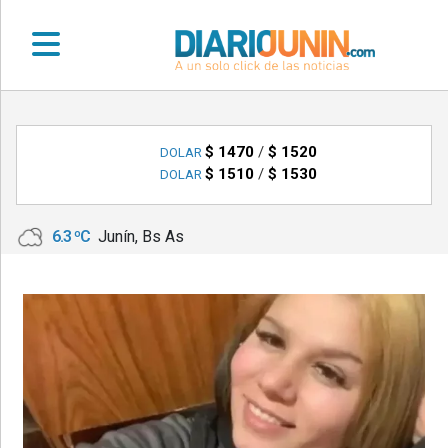
•
DEPORTES
$ 1470
/
$ 1520
DOLAR
$ 1510
/
$ 1530
DOLAR
•
LOCALES
6.3 ºC
Junín, Bs As
•
NACIONALES
•
NOTICIAS
VARIAS
•
POLICIALES
•