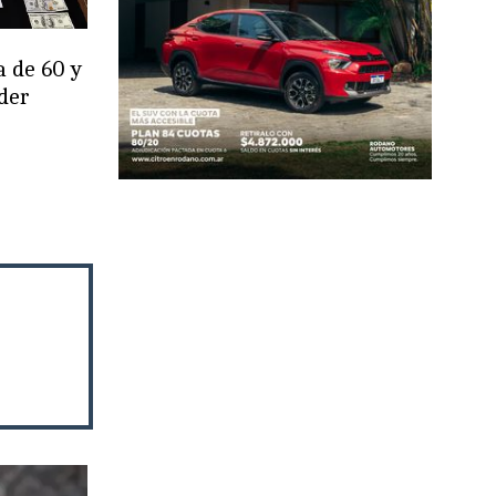
a de 60 y
der