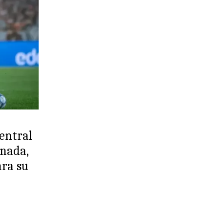
Central
rnada,
ra su