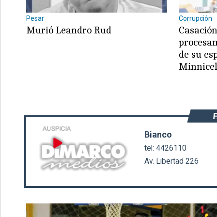
Pesar
Corrupción
Murió Leandro Rud
Casación
procesam
de su es
©2007/2026
Minnicel
Bianco
tel: 4426110
Av. Libertad 226