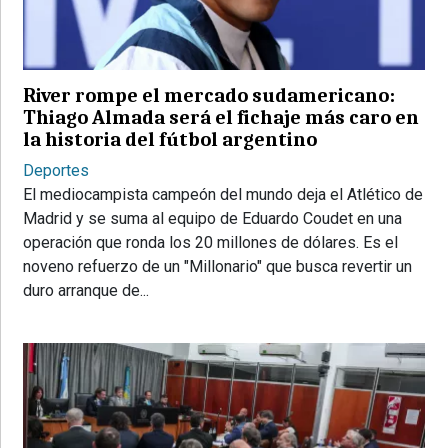
PROVINCIALES
•
REGIONALES
River rompe el mercado sudamericano:
•
Thiago Almada será el fichaje más caro en
ESPECTÁCULOS
la historia del fútbol argentino
•
Deportes
INTERNACIONALES
El mediocampista campeón del mundo deja el Atlético de
Madrid y se suma al equipo de Eduardo Coudet en una
• SUPLEMENTOS
operación que ronda los 20 millones de dólares. Es el
• SERVICIOS
noveno refuerzo de un "Millonario" que busca revertir un
duro arranque de...
• RADIOS EN VIVO