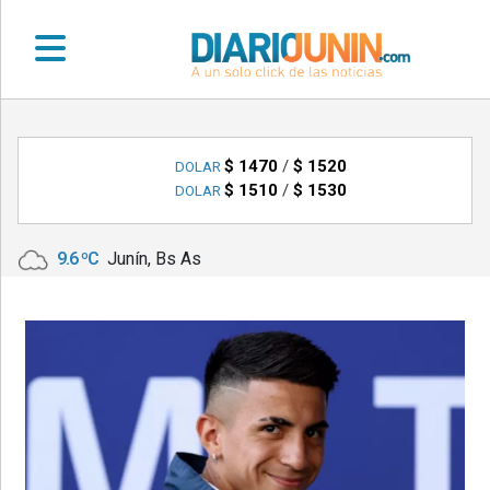
•
DEPORTES
$ 1470
/
$ 1520
DOLAR
$ 1510
/
$ 1530
DOLAR
•
LOCALES
9.6 ºC
Junín, Bs As
•
NACIONALES
•
NOTICIAS
VARIAS
•
POLICIALES
•