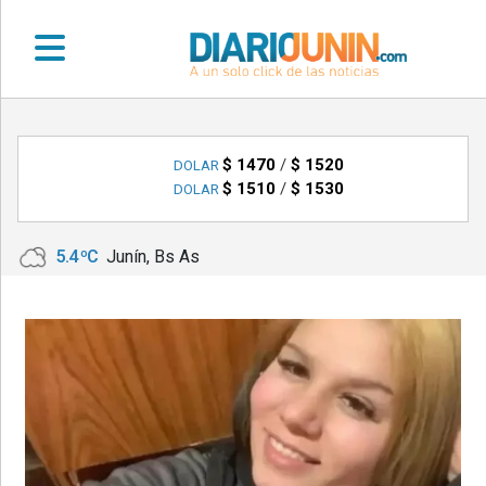
•
DEPORTES
$ 1470
/
$ 1520
DOLAR
$ 1510
/
$ 1530
DOLAR
•
LOCALES
5.4 ºC
Junín, Bs As
•
NACIONALES
•
NOTICIAS
VARIAS
•
POLICIALES
•