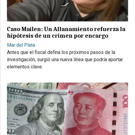
PROVINCIALES
•
REGIONALES
Caso Mailen: Un Allanamiento refuerza la
•
hipótesis de un crimen por encargo
ESPECTÁCULOS
Mar del Plata
•
Antes que el fiscal defina los próximos pasos de la
INTERNACIONALES
investigación, surgió una nueva línea que podría aportar
• SUPLEMENTOS
elementos clave.
• SERVICIOS
• RADIOS EN VIVO