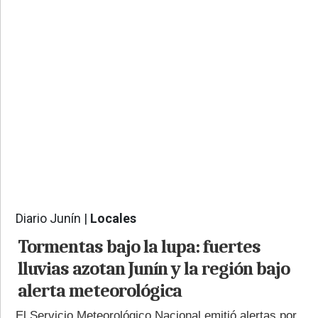
PROVINCIALES
•
REGIONALES
•
ESPECTÁCULOS
•
INTERNACIONALES
• SUPLEMENTOS
• SERVICIOS
• RADIOS EN VIVO
Diario Junín |
Locales
1514
Tormentas bajo la lupa: fuertes
lluvias azotan Junín y la región bajo
alerta meteorológica
El Servicio Meteorológico Nacional emitió alertas por