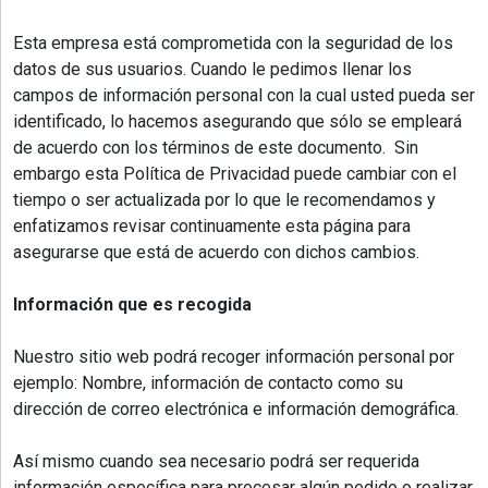
PROVINCIALES
Esta empresa está comprometida con la seguridad de los
•
datos de sus usuarios. Cuando le pedimos llenar los
REGIONALES
campos de información personal con la cual usted pueda ser
•
identificado, lo hacemos asegurando que sólo se empleará
ESPECTÁCULOS
de acuerdo con los términos de este documento. Sin
embargo esta Política de Privacidad puede cambiar con el
•
INTERNACIONALES
tiempo o ser actualizada por lo que le recomendamos y
enfatizamos revisar continuamente esta página para
• SUPLEMENTOS
asegurarse que está de acuerdo con dichos cambios.
• SERVICIOS
Información que es recogida
• RADIOS EN VIVO
Nuestro sitio web podrá recoger información personal por
ejemplo: Nombre, información de contacto como su
dirección de correo electrónica e información demográfica.
Así mismo cuando sea necesario podrá ser requerida
información específica para procesar algún pedido o realizar