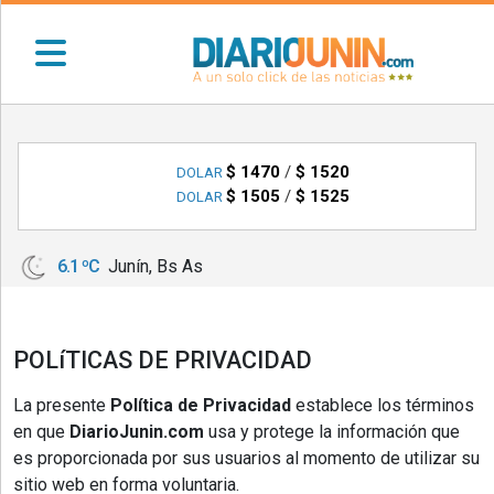
•
DEPORTES
$ 1470
/
$ 1520
DOLAR
$ 1505
/
$ 1525
DOLAR
•
LOCALES
•
6.1 ºC
Junín, Bs As
NACIONALES
•
NOTICIAS
POLíTICAS DE PRIVACIDAD
VARIAS
La presente
Política de Privacidad
establece los términos
•
en que
DiarioJunin.com
usa y protege la información que
POLICIALES
es proporcionada por sus usuarios al momento de utilizar su
•
sitio web en forma voluntaria.