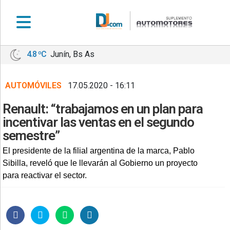
4.8 ºC
Junín, Bs As
•
DEPORTES
AUTOMÓVILES
17.05.2020 - 16:11
•
LOCALES
Renault: “trabajamos en un plan para
•
incentivar las ventas en el segundo
NACIONALES
semestre”
•
El presidente de la filial argentina de la marca, Pablo
NOTICIAS
Sibilla, reveló que le llevarán al Gobierno un proyecto
VARIAS
para reactivar el sector.
•
POLICIALES
•
PROVINCIALES