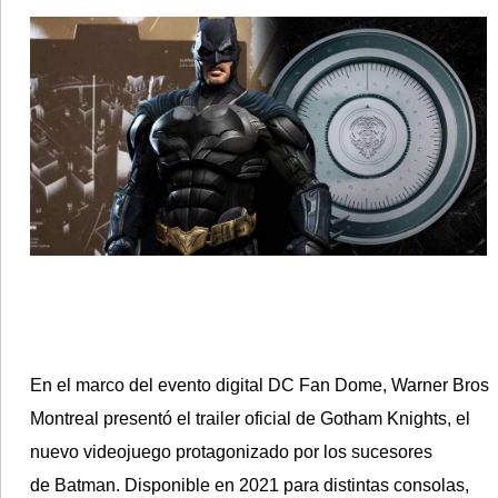
•
REGIONALES
•
ESPECTÁCULOS
•
INTERNACIONALES
• SUPLEMENTOS
• SERVICIOS
• RADIOS EN VIVO
En el marco del evento digital
DC Fan Dome
,
Warner Bros
Montreal
presentó el
trailer oficial
de
Gotham Knights
, el
nuevo videojuego protagonizado por los sucesores
de
Batman
. Disponible en 2021 para distintas consolas,