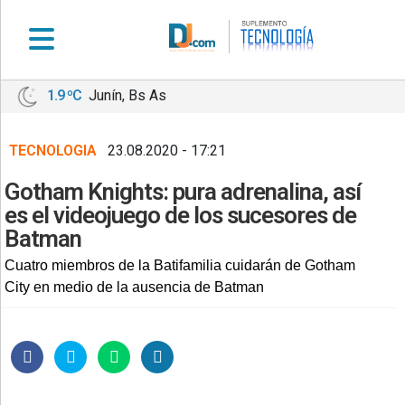
1.9 ºC
Junín, Bs As
•
DEPORTES
TECNOLOGIA
23.08.2020 - 17:21
•
LOCALES
Gotham Knights: pura adrenalina, así
•
es el videojuego de los sucesores de
NACIONALES
Batman
•
Cuatro miembros de la Batifamilia cuidarán de Gotham
NOTICIAS
City en medio de la ausencia de Batman
VARIAS
•
POLICIALES
•
PROVINCIALES