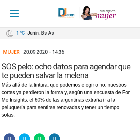
1 ºC
Junín, Bs As
•
DEPORTES
MUJER
20.09.2020 - 14:36
•
LOCALES
SOS pelo: ocho datos para agendar que
•
te pueden salvar la melena
NACIONALES
Más allá de la tintura, que podemos elegir o no, nuestros
•
cortes ya perdieron la forma y, según una encuesta de For
NOTICIAS
Me Insights, el 60% de las argentinas extraña ir a la
VARIAS
peluquería para sentirse renovadas y tener un tiempo
•
solas.
POLICIALES
•
PROVINCIALES