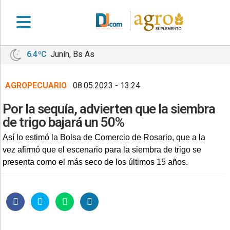
6.4 ºC
Junín, Bs As
•
DEPORTES
AGROPECUARIO
08.05.2023 - 13:24
•
LOCALES
Por la sequía, advierten que la siembra
•
de trigo bajará un 50%
NACIONALES
Así lo estimó la Bolsa de Comercio de Rosario, que a la
•
vez afirmó que el escenario para la siembra de trigo se
NOTICIAS
presenta como el más seco de los últimos 15 años.
VARIAS
•
POLICIALES
•
PROVINCIALES