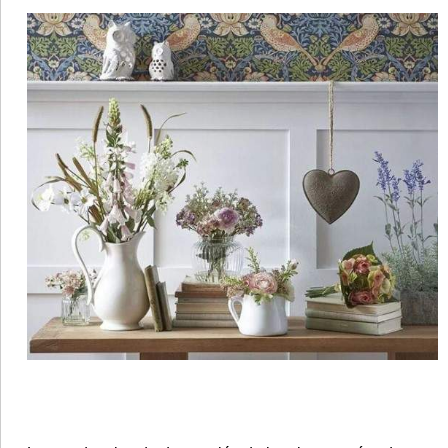
•
REGIONALES
•
ESPECTÁCULOS
•
INTERNACIONALES
• SUPLEMENTOS
• SERVICIOS
• RADIOS EN VIVO