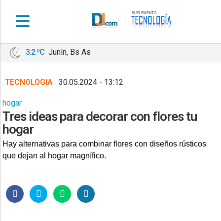
3.2 ºC
Junín, Bs As
•
DEPORTES
TECNOLOGIA
30.05.2024 - 13:12
•
LOCALES
hogar
•
Tres ideas para decorar con flores tu
NACIONALES
hogar
•
Hay alternativas para combinar flores con diseños rústicos
NOTICIAS
que dejan al hogar magnífico.
VARIAS
•
POLICIALES
•
PROVINCIALES