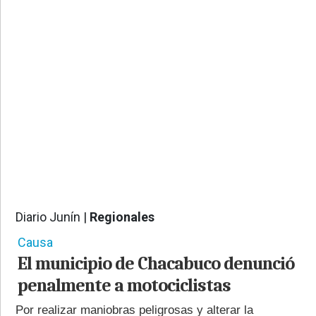
PROVINCIALES
•
REGIONALES
•
ESPECTÁCULOS
•
INTERNACIONALES
• SUPLEMENTOS
• SERVICIOS
• RADIOS EN VIVO
Diario Junín |
Regionales
634
Causa
El municipio de Chacabuco denunció
penalmente a motociclistas
Por realizar maniobras peligrosas y alterar la