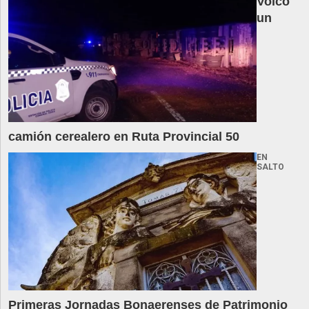
Volcó
un
camión cerealero en Ruta Provincial 50
EN
SALTO
Primeras Jornadas Bonaerenses de Patrimonio