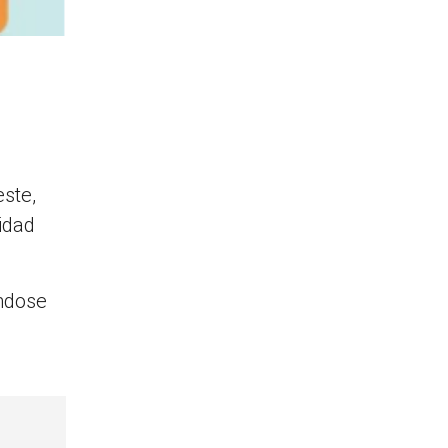
ste,
sidad
éndose