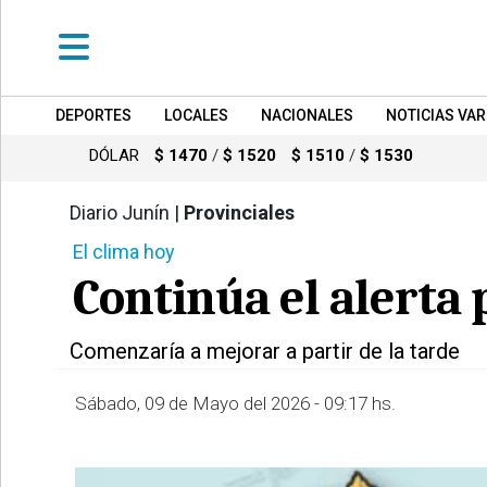
DEPORTES
LOCALES
NACIONALES
NOTICIAS VAR
•
DEPORTES
DÓLAR
$ 1470
/
$ 1520
$ 1510
/
$ 1530
•
LOCALES
Diario Junín |
Provinciales
617
El clima hoy
•
NACIONALES
Continúa el alerta 
•
NOTICIAS
Comenzaría a mejorar a partir de la tarde
VARIAS
•
Sábado, 09 de Mayo del 2026 - 09:17 hs.
POLICIALES
•
PROVINCIALES