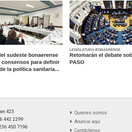
LEGISLATURA BONAERENSE
del sudeste bonaerense
Retomarán el debate sob
 consensos para definir
PASO
de la política sanitaria...
yen 423
Quienes somos
36 442 2299
Anuncie aqui
9 236 450 7196
Contáctenos