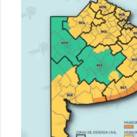
•
REGIONALES
•
ESPECTÁCULOS
•
INTERNACIONALES
• SUPLEMENTOS
• SERVICIOS
• RADIOS EN VIVO