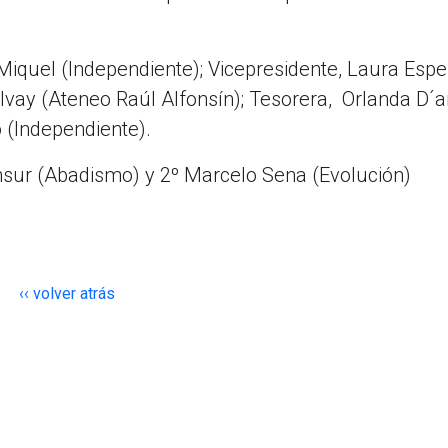
Miquel (Independiente); Vicepresidente, Laura Espe
lvay (Ateneo Raúl Alfonsín); Tesorera, Orlanda D´
o (Independiente).
nsur (Abadismo) y 2º Marcelo Sena (Evolución)
‹‹ volver atrás