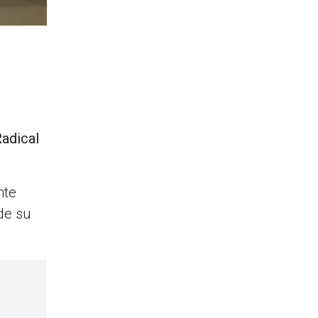
Radical
nte
 de su