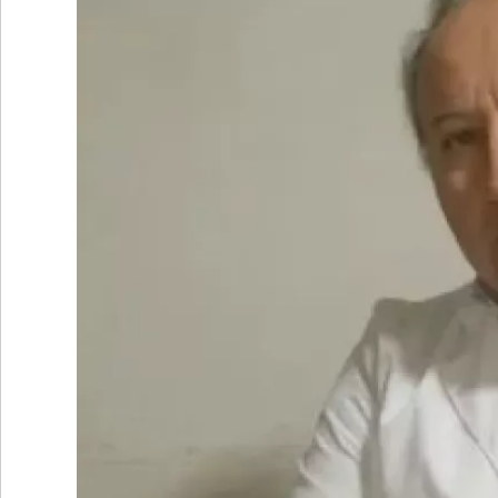
•
REGIONALES
•
ESPECTÁCULOS
•
INTERNACIONALES
• SUPLEMENTOS
• SERVICIOS
• RADIOS EN VIVO