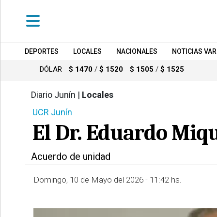
DEPORTES
LOCALES
NACIONALES
NOTICIAS VAR
•
DEPORTES
DÓLAR
$ 1470
/
$ 1520
$ 1505
/
$ 1525
•
LOCALES
Diario Junín |
Locales
608
UCR Junín
•
NACIONALES
El Dr. Eduardo Miqu
•
NOTICIAS
Acuerdo de unidad
VARIAS
•
Domingo, 10 de Mayo del 2026 - 11:42 hs.
POLICIALES
•
PROVINCIALES