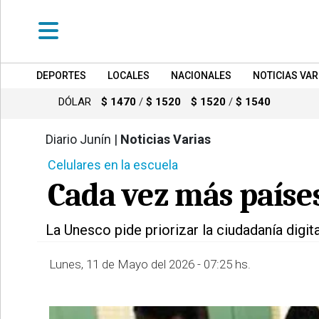
DEPORTES
LOCALES
NACIONALES
NOTICIAS VAR
•
DEPORTES
DÓLAR
$ 1470
/
$ 1520
$ 1520
/
$ 1540
•
LOCALES
Diario Junín |
Noticias Varias
770
Celulares en la escuela
•
NACIONALES
Cada vez más países
•
NOTICIAS
La Unesco pide priorizar la ciudadanía digita
VARIAS
•
Lunes, 11 de Mayo del 2026 - 07:25 hs.
POLICIALES
•
PROVINCIALES