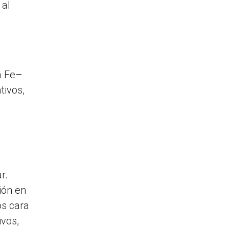
 al
a Fe–
tivos,
r.
ión en
os cara
ivos,