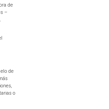
ora de
es –
,
el
delo de
 más
iones,
arias o