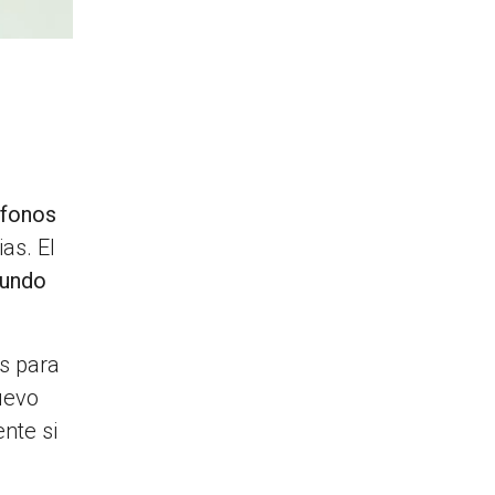
léfonos
as. El
mundo
as para
uevo
ente si