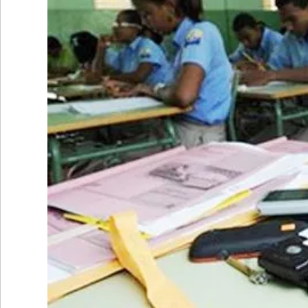
•
REGIONALES
•
ESPECTÁCULOS
•
INTERNACIONALES
• SUPLEMENTOS
• SERVICIOS
• RADIOS EN VIVO