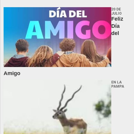
20 DE
JULIO
Feliz
Día
del
Amigo
EN LA
PAMPA