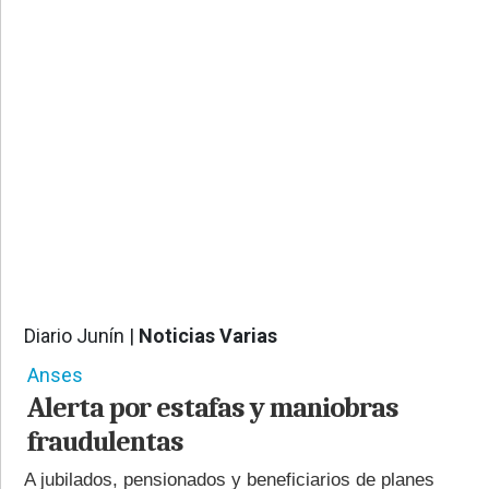
PROVINCIALES
•
REGIONALES
•
ESPECTÁCULOS
•
INTERNACIONALES
• SUPLEMENTOS
• SERVICIOS
• RADIOS EN VIVO
Diario Junín |
Noticias Varias
587
Anses
Alerta por estafas y maniobras
fraudulentas
A jubilados, pensionados y beneficiarios de planes