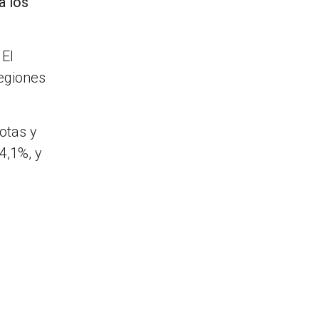
a los
 El
regiones
otas y
4,1%, y