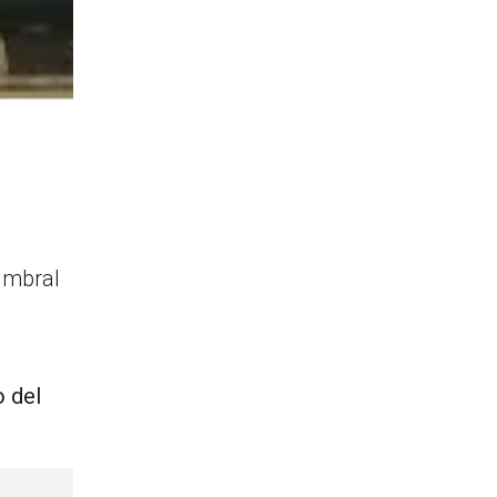
umbral
 del