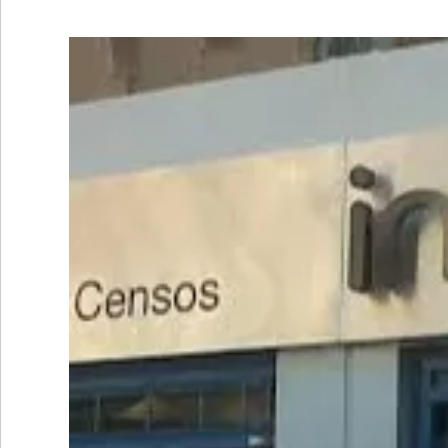
•
REGIONALES
•
ESPECTÁCULOS
•
INTERNACIONALES
• SUPLEMENTOS
• SERVICIOS
• RADIOS EN VIVO