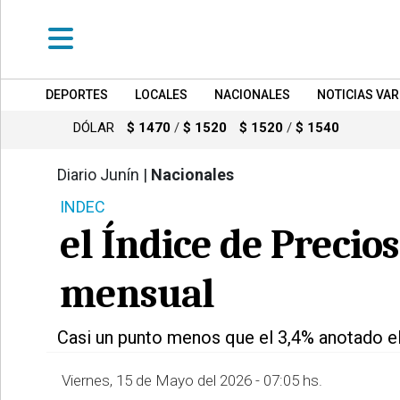
DEPORTES
LOCALES
NACIONALES
NOTICIAS VAR
•
DEPORTES
DÓLAR
$ 1470
/
$ 1520
$ 1520
/
$ 1540
•
LOCALES
Diario Junín |
Nacionales
664
INDEC
•
NACIONALES
el Índice de Precio
•
NOTICIAS
mensual
VARIAS
•
Casi un punto menos que el 3,4% anotado el
POLICIALES
Viernes, 15 de Mayo del 2026 - 07:05 hs.
•
PROVINCIALES