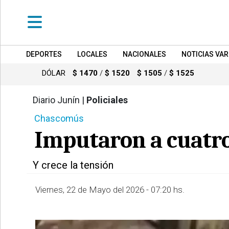
DEPORTES
LOCALES
NACIONALES
NOTICIAS VAR
•
DEPORTES
DÓLAR
$ 1470
/
$ 1520
$ 1505
/
$ 1525
•
LOCALES
Diario Junín |
Policiales
557
Chascomús
•
NACIONALES
Imputaron a cuatro 
•
NOTICIAS
Y crece la tensión
VARIAS
•
Viernes, 22 de Mayo del 2026 - 07:20 hs.
POLICIALES
•
PROVINCIALES