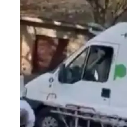
•
REGIONALES
•
ESPECTÁCULOS
•
INTERNACIONALES
• SUPLEMENTOS
• SERVICIOS
• RADIOS EN VIVO