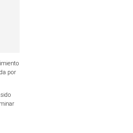
limiento
ida por
 sido
rminar