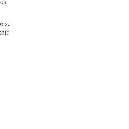
los
no se
bajo