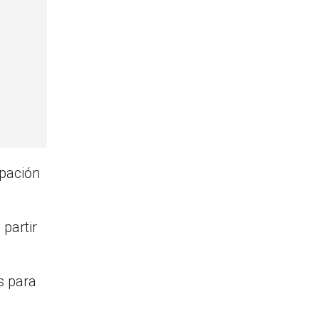
ipación
 partir
s para