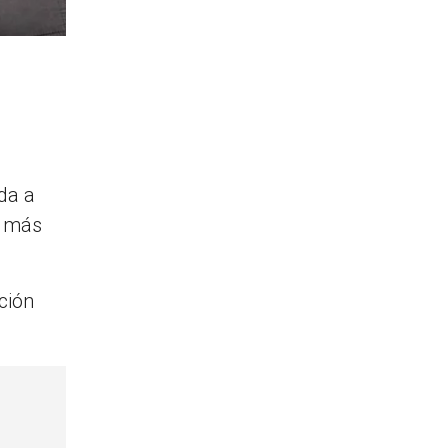
da a
n más
ción