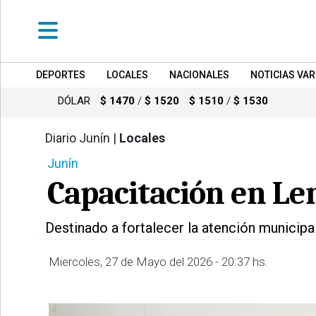
DEPORTES
LOCALES
NACIONALES
NOTICIAS VAR
•
DEPORTES
DÓLAR
$ 1470
/
$ 1520
$ 1510
/
$ 1530
•
LOCALES
Diario Junín |
Locales
665
Junín
•
NACIONALES
Capacitación en Le
•
NOTICIAS
Destinado a fortalecer la atención municipa
VARIAS
•
Miercoles, 27 de Mayo del 2026 - 20:37 hs.
POLICIALES
•
PROVINCIALES