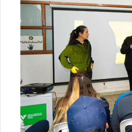
•
REGIONALES
•
ESPECTÁCULOS
•
INTERNACIONALES
• SUPLEMENTOS
• SERVICIOS
• RADIOS EN VIVO