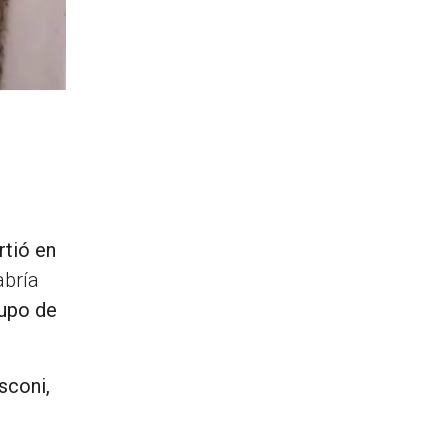
rtió en
abría
supo de
sconi,