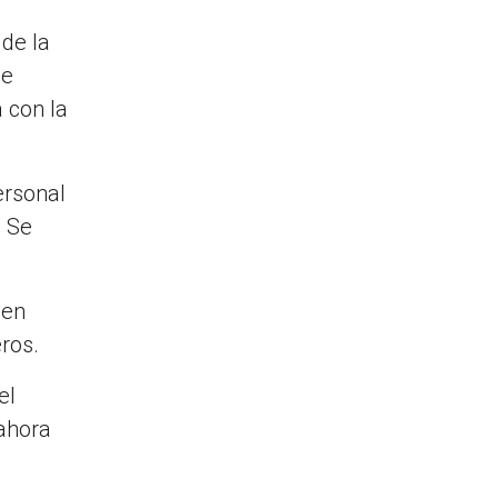
 de la
ue
a con la
ersonal
. Se
 en
eros.
el
 ahora