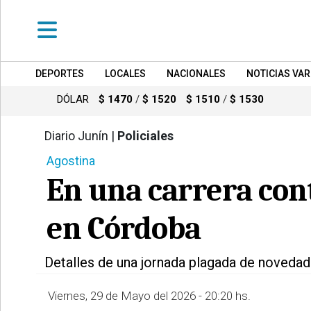
DEPORTES
LOCALES
NACIONALES
NOTICIAS VAR
•
DEPORTES
DÓLAR
$ 1470
/
$ 1520
$ 1510
/
$ 1530
•
LOCALES
Diario Junín |
Policiales
668
Agostina
•
NACIONALES
En una carrera con
•
NOTICIAS
en Córdoba
VARIAS
•
Detalles de una jornada plagada de noveda
POLICIALES
Viernes, 29 de Mayo del 2026 - 20:20 hs.
•
PROVINCIALES