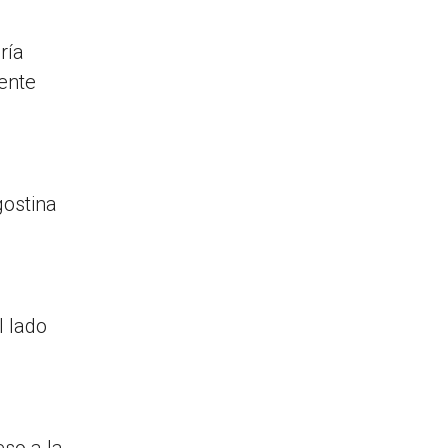
ría
cente
gostina
l lado