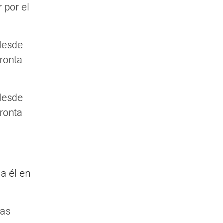
 por el
 desde
fronta
 desde
fronta
 a él en
nas