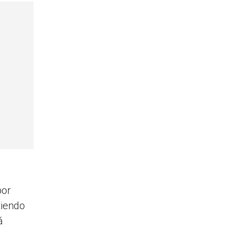
or
tiendo
á