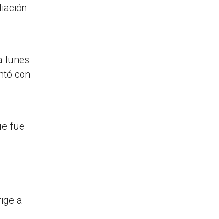
liación
a lunes
ntó con
ue fue
ige a