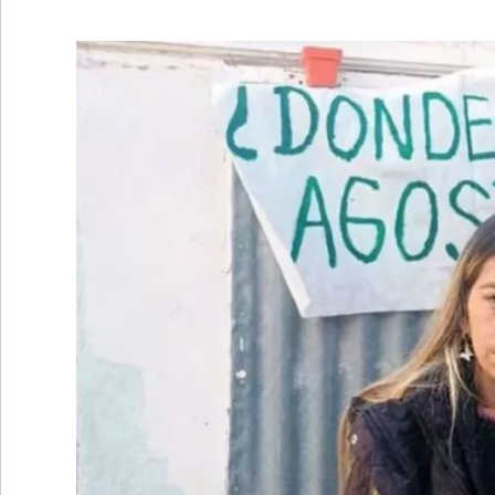
•
REGIONALES
•
ESPECTÁCULOS
•
INTERNACIONALES
• SUPLEMENTOS
• SERVICIOS
• RADIOS EN VIVO