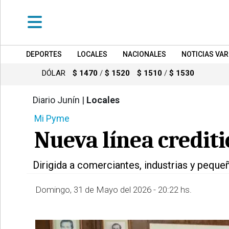
DEPORTES
LOCALES
NACIONALES
NOTICIAS VAR
•
DEPORTES
DÓLAR
$ 1470
/
$ 1520
$ 1510
/
$ 1530
•
LOCALES
Diario Junín |
Locales
607
Mi Pyme
•
NACIONALES
Nueva línea crediti
•
NOTICIAS
Dirigida a comerciantes, industrias y pequ
VARIAS
•
Domingo, 31 de Mayo del 2026 - 20:22 hs.
POLICIALES
•
PROVINCIALES