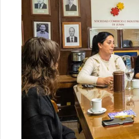
•
REGIONALES
•
ESPECTÁCULOS
•
INTERNACIONALES
• SUPLEMENTOS
• SERVICIOS
• RADIOS EN VIVO