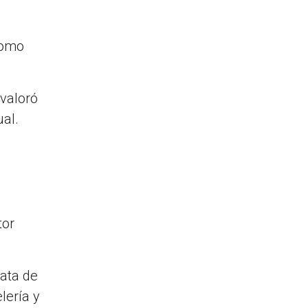
como
 valoró
ual.
tor
rata de
lería y