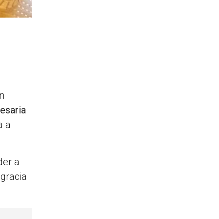
n
esaria
a a
der a
 gracia