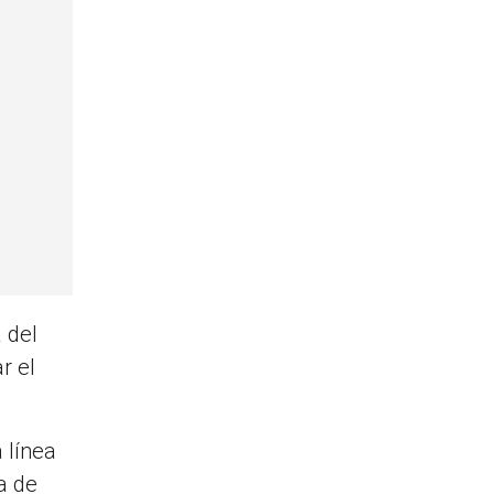
 del
r el
 línea
a de