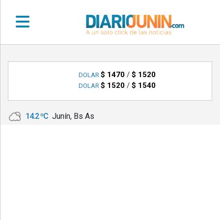
•
DEPORTES
$ 1470
/
$ 1520
DOLAR
$ 1520
/
$ 1540
DOLAR
•
LOCALES
14.2 ºC
Junín, Bs As
•
NACIONALES
•
NOTICIAS
VARIAS
•
POLICIALES
•