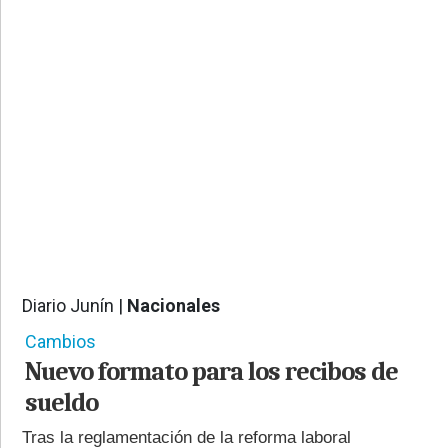
PROVINCIALES
•
REGIONALES
•
ESPECTÁCULOS
•
INTERNACIONALES
• SUPLEMENTOS
• SERVICIOS
• RADIOS EN VIVO
Diario Junín |
Nacionales
596
Cambios
Nuevo formato para los recibos de
sueldo
Tras la reglamentación de la reforma laboral