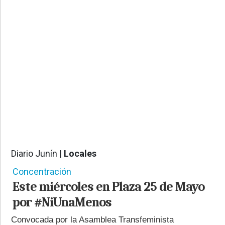
PROVINCIALES
•
REGIONALES
•
ESPECTÁCULOS
•
INTERNACIONALES
• SUPLEMENTOS
• SERVICIOS
• RADIOS EN VIVO
Diario Junín |
Locales
558
Concentración
Este miércoles en Plaza 25 de Mayo
por #NiUnaMenos
Convocada por la Asamblea Transfeminista