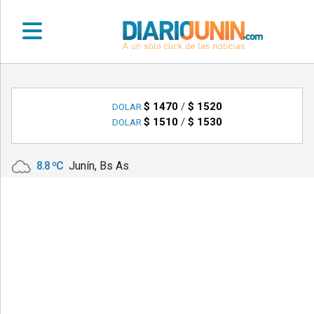
•
DEPORTES
$ 1470
/
$ 1520
DOLAR
$ 1510
/
$ 1530
DOLAR
•
LOCALES
8.8 ºC
Junín, Bs As
•
NACIONALES
•
NOTICIAS
VARIAS
•
POLICIALES
•