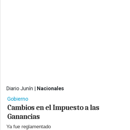
PROVINCIALES
•
REGIONALES
•
ESPECTÁCULOS
•
INTERNACIONALES
• SUPLEMENTOS
• SERVICIOS
• RADIOS EN VIVO
Diario Junín |
Nacionales
451
Gobierno
Cambios en el Impuesto a las
Ganancias
Ya fue reglamentado