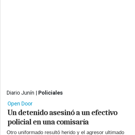
PROVINCIALES
•
REGIONALES
•
ESPECTÁCULOS
•
INTERNACIONALES
• SUPLEMENTOS
• SERVICIOS
• RADIOS EN VIVO
Diario Junín |
Policiales
539
Open Door
Un detenido asesinó a un efectivo
policial en una comisaría
Otro uniformado resultó herido y el agresor ultimado