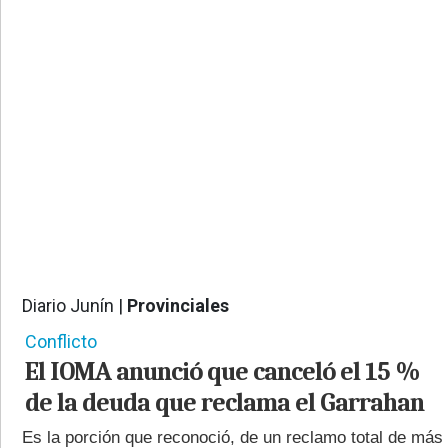
PROVINCIALES
•
REGIONALES
•
ESPECTÁCULOS
•
INTERNACIONALES
• SUPLEMENTOS
• SERVICIOS
• RADIOS EN VIVO
Diario Junín |
Provinciales
548
Conflicto
El IOMA anunció que canceló el 15 %
de la deuda que reclama el Garrahan
Es la porción que reconoció, de un reclamo total de más