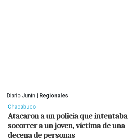
PROVINCIALES
•
REGIONALES
•
ESPECTÁCULOS
•
INTERNACIONALES
• SUPLEMENTOS
• SERVICIOS
• RADIOS EN VIVO
Diario Junín |
Regionales
675
Chacabuco
Atacaron a un policía que intentaba
socorrer a un joven, víctima de una
decena de personas