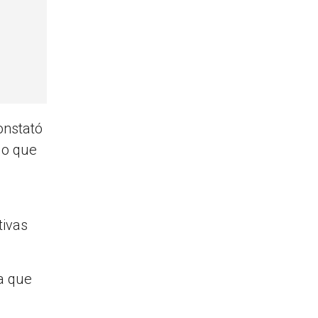
onstató
lo que
tivas
ca que