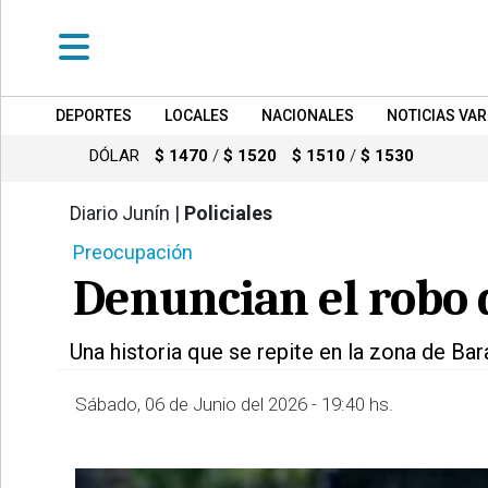
DEPORTES
LOCALES
NACIONALES
NOTICIAS VAR
•
DEPORTES
DÓLAR
$ 1470
/
$ 1520
$ 1510
/
$ 1530
•
LOCALES
Diario Junín |
Policiales
399
Preocupación
•
NACIONALES
Denuncian el robo d
•
NOTICIAS
Una historia que se repite en la zona de Ba
VARIAS
•
Sábado, 06 de Junio del 2026 - 19:40 hs.
POLICIALES
•
PROVINCIALES