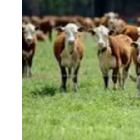
•
REGIONALES
•
ESPECTÁCULOS
•
INTERNACIONALES
• SUPLEMENTOS
• SERVICIOS
• RADIOS EN VIVO