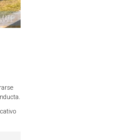
rarse
onducta.
cativo