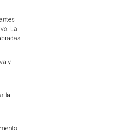
pantes
ivo. La
labradas
va y
r la
a
tamento