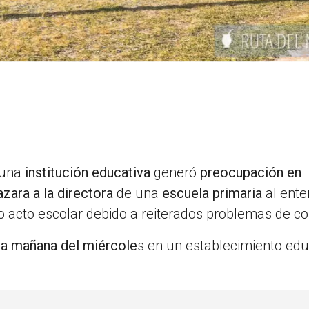
 una
institución educativa
generó
preocupación en
zara a la directora
de una
escuela primaria
al ente
mo acto escolar debido a reiterados problemas de c
la mañana del miércole
s en un establecimiento edu