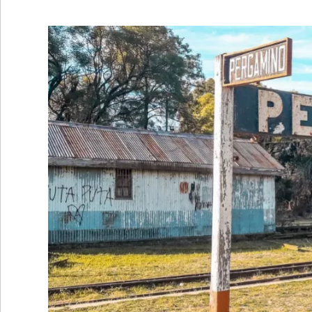
•
REGIONALES
•
ESPECTÁCULOS
•
INTERNACIONALES
• SUPLEMENTOS
• SERVICIOS
• RADIOS EN VIVO