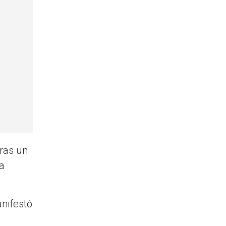
tras un
la
anifestó