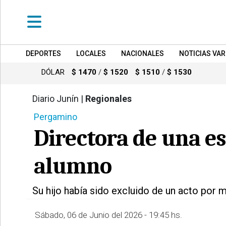
DEPORTES
LOCALES
NACIONALES
NOTICIAS VAR
•
DEPORTES
DÓLAR
$ 1470
/
$ 1520
$ 1510
/
$ 1530
•
LOCALES
Diario Junín |
Regionales
543
Pergamino
•
NACIONALES
Directora de una e
•
NOTICIAS
alumno
VARIAS
•
Su hijo había sido excluido de un acto por 
POLICIALES
Sábado, 06 de Junio del 2026 - 19:45 hs.
•
PROVINCIALES