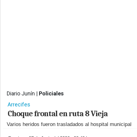
PROVINCIALES
•
REGIONALES
•
ESPECTÁCULOS
•
INTERNACIONALES
• SUPLEMENTOS
• SERVICIOS
• RADIOS EN VIVO
Diario Junín |
Policiales
485
Arrecifes
Choque frontal en ruta 8 Vieja
Varios heridos fueron trasladados al hospital municipal