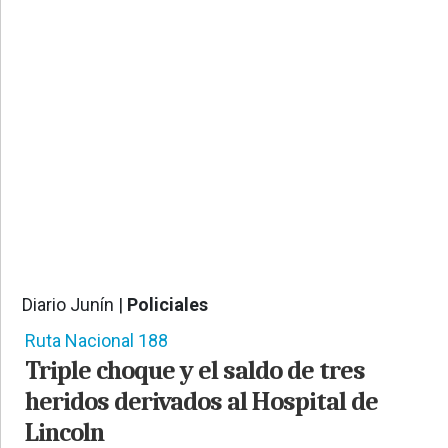
PROVINCIALES
•
REGIONALES
•
ESPECTÁCULOS
•
INTERNACIONALES
• SUPLEMENTOS
• SERVICIOS
• RADIOS EN VIVO
Diario Junín |
Policiales
558
Ruta Nacional 188
Triple choque y el saldo de tres
heridos derivados al Hospital de
Lincoln