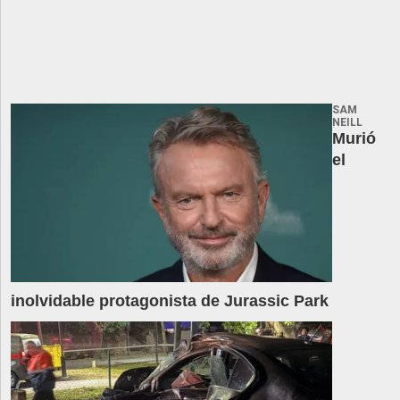
SAM
NEILL
Murió
el
inolvidable protagonista de Jurassic Park