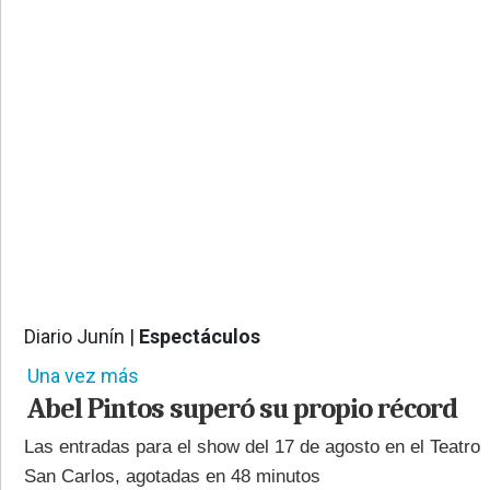
PROVINCIALES
•
REGIONALES
•
ESPECTÁCULOS
•
INTERNACIONALES
• SUPLEMENTOS
• SERVICIOS
• RADIOS EN VIVO
Diario Junín |
Espectáculos
1266
Una vez más
Abel Pintos superó su propio récord
Las entradas para el show del 17 de agosto en el Teatro
San Carlos, agotadas en 48 minutos