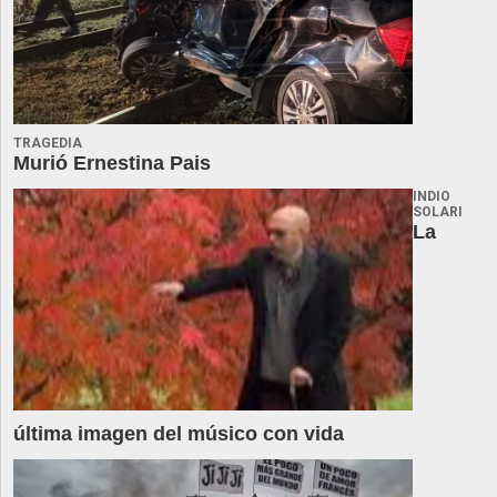
TRAGEDIA
Murió Ernestina Pais
INDIO
SOLARI
La
última imagen del músico con vida