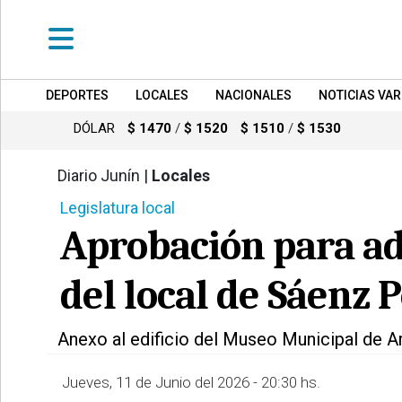
DEPORTES
LOCALES
NACIONALES
NOTICIAS VAR
•
DEPORTES
DÓLAR
$ 1470
/
$ 1520
$ 1510
/
$ 1530
•
LOCALES
Diario Junín |
Locales
877
Legislatura local
•
NACIONALES
Aprobación para ad
•
NOTICIAS
del local de Sáenz 
VARIAS
•
Anexo al edificio del Museo Municipal de A
POLICIALES
Jueves, 11 de Junio del 2026 - 20:30 hs.
•
PROVINCIALES