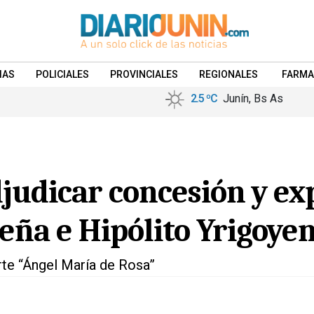
IAS
POLICIALES
PROVINCIALES
REGIONALES
FARMA
2.5 ºC
Junín, Bs As
judicar concesión y ex
Peña e Hipólito Yrigoye
rte “Ángel María de Rosa”