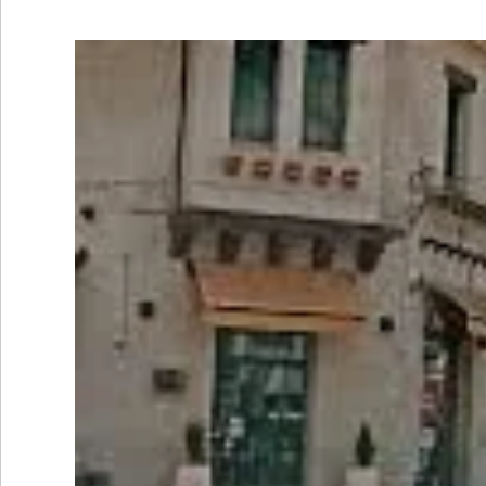
•
REGIONALES
•
ESPECTÁCULOS
•
INTERNACIONALES
• SUPLEMENTOS
• SERVICIOS
• RADIOS EN VIVO