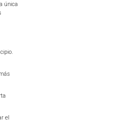
na única
s
l
cipio.
 más
rta
r el