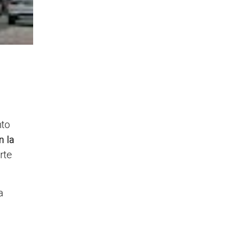
nto
n la
rte
a