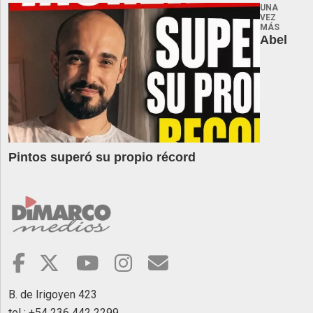
UNA
VEZ
MÁS
Abel
Pintos superó su propio récord
B. de Irigoyen 423
tel : +54 236 442 2299