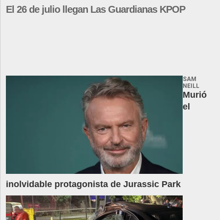
El 26 de julio llegan Las Guardianas KPOP
SAM
NEILL
Murió
el
inolvidable protagonista de Jurassic Park