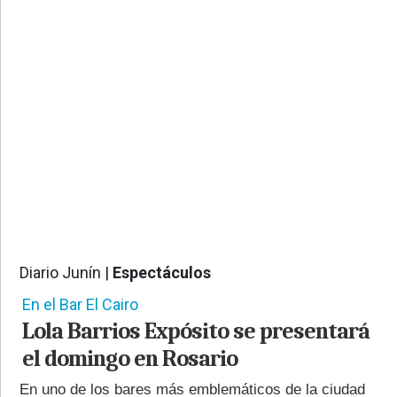
PROVINCIALES
•
REGIONALES
•
ESPECTÁCULOS
•
INTERNACIONALES
• SUPLEMENTOS
• SERVICIOS
• RADIOS EN VIVO
Diario Junín |
Espectáculos
984
En el Bar El Cairo
Lola Barrios Expósito se presentará
el domingo en Rosario
En uno de los bares más emblemáticos de la ciudad