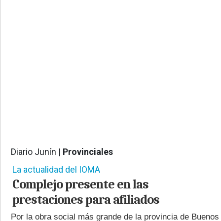
PROVINCIALES
•
REGIONALES
•
ESPECTÁCULOS
•
INTERNACIONALES
• SUPLEMENTOS
• SERVICIOS
• RADIOS EN VIVO
Diario Junín |
Provinciales
403
La actualidad del IOMA
Complejo presente en las
prestaciones para afiliados
Por la obra social más grande de la provincia de Buenos