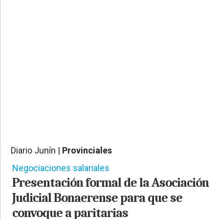
PROVINCIALES
•
REGIONALES
•
ESPECTÁCULOS
•
INTERNACIONALES
• SUPLEMENTOS
• SERVICIOS
• RADIOS EN VIVO
Diario Junín |
Provinciales
394
Negociaciones salariales
Presentación formal de la Asociación
Judicial Bonaerense para que se
convoque a paritarias