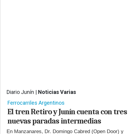
PROVINCIALES
•
REGIONALES
•
ESPECTÁCULOS
•
INTERNACIONALES
• SUPLEMENTOS
• SERVICIOS
• RADIOS EN VIVO
Diario Junín |
Noticias Varias
514
Ferrocarriles Argentinos
El tren Retiro y Junín cuenta con tres
nuevas paradas intermedias
En Manzanares, Dr. Domingo Cabred (Open Door) y