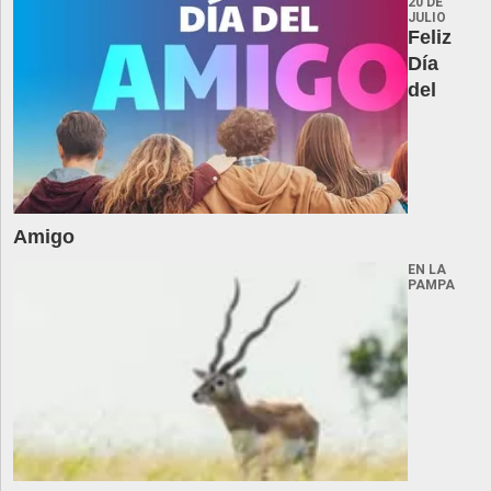
20 DE
JULIO
Feliz
Día
del
Amigo
EN LA
PAMPA