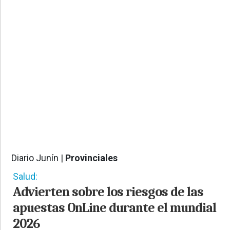
PROVINCIALES
•
REGIONALES
•
ESPECTÁCULOS
•
INTERNACIONALES
• SUPLEMENTOS
• SERVICIOS
• RADIOS EN VIVO
Diario Junín |
Provinciales
375
Salud:
Advierten sobre los riesgos de las
apuestas OnLine durante el mundial
2026