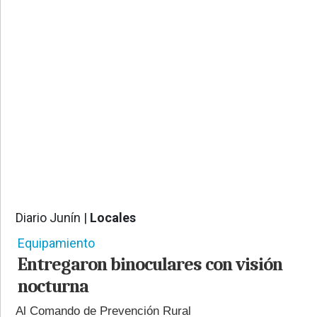
PROVINCIALES
•
REGIONALES
•
ESPECTÁCULOS
•
INTERNACIONALES
• SUPLEMENTOS
• SERVICIOS
• RADIOS EN VIVO
Diario Junín |
Locales
574
Equipamiento
Entregaron binoculares con visión
nocturna
Al Comando de Prevención Rural