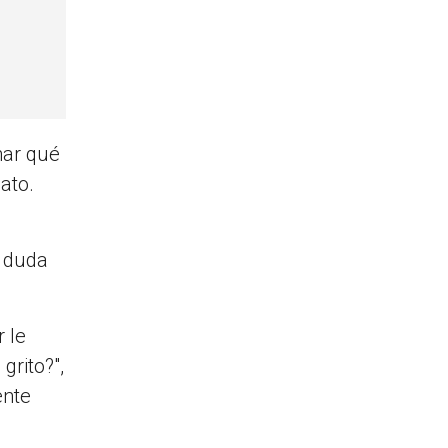
nar qué
ato.
n duda
 le
grito?",
ente