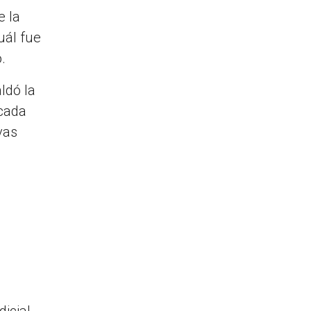
e la
uál fue
.
ldó la
icada
vas
icial,