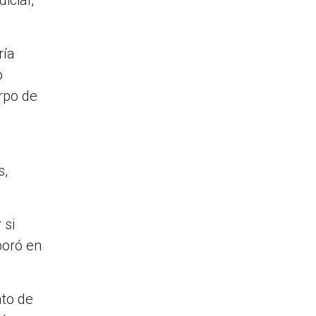
ría
o
rpo de
s,
 si
boró en
ato de