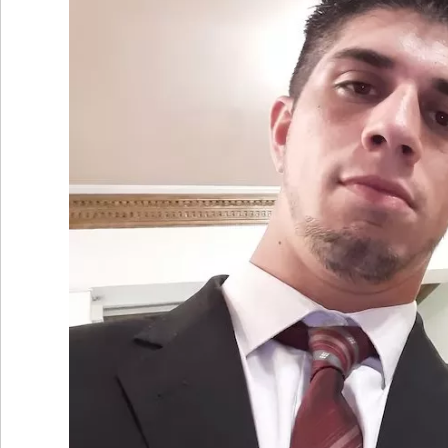
•
REGIONALES
•
ESPECTÁCULOS
•
INTERNACIONALES
• SUPLEMENTOS
• SERVICIOS
• RADIOS EN VIVO