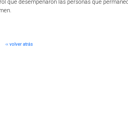
l rol que desempeñaron las personas que permane
imen.
‹‹ volver atrás