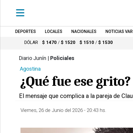
DEPORTES
LOCALES
NACIONALES
NOTICIAS VAR
•
DEPORTES
DÓLAR
$ 1470
/
$ 1520
$ 1510
/
$ 1530
•
LOCALES
Diario Junín |
Policiales
585
Agostina
•
NACIONALES
¿Qué fue ese grito?
•
NOTICIAS
El mensaje que complica a la pareja de Claud
VARIAS
•
Viernes, 26 de Junio del 2026 - 20:43 hs.
POLICIALES
•
PROVINCIALES