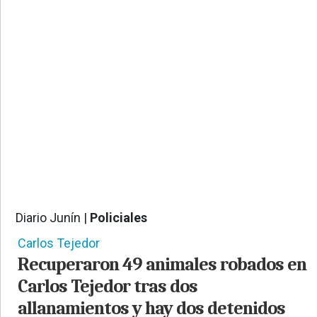
PROVINCIALES
•
REGIONALES
•
ESPECTÁCULOS
•
INTERNACIONALES
• SUPLEMENTOS
• SERVICIOS
• RADIOS EN VIVO
Diario Junín |
Policiales
460
Carlos Tejedor
Recuperaron 49 animales robados en
Carlos Tejedor tras dos
allanamientos y hay dos detenidos