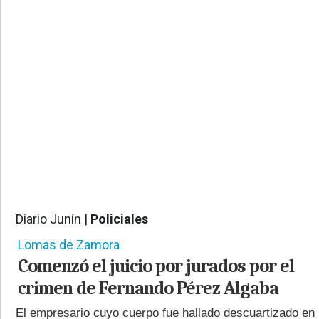
PROVINCIALES
•
REGIONALES
•
ESPECTÁCULOS
•
INTERNACIONALES
• SUPLEMENTOS
• SERVICIOS
• RADIOS EN VIVO
Diario Junín |
Policiales
493
Lomas de Zamora
Comenzó el juicio por jurados por el
crimen de Fernando Pérez Algaba
El empresario cuyo cuerpo fue hallado descuartizado en